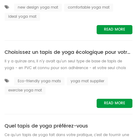
base, en particulier un tapis de yoga léger et à haute adhérence. Ici,
new design yoga mat
comfortable yoga mat
nous vous recommandons un tapis de yoga personnalisable en
plusieurs couleurs en fonction de votre humeur. • PERFORMANCE
ideal yoga mat
SUPÉRIEURE - ENTRETIEN FACILE - PORTABLE - Le tapis de yoga est non
toxique e...
READ MORE
Choisissez un tapis de yoga écologique pour votre pratique du yoga
Il y a quinze ans, il n'y avait qu'un seul type de base de tapis de
yoga - en PVC et connu pour son adhérence - et votre seul choix
était d'acheter du violet ou du bleu. Il existe maintenant des tapis de
Eco-friendly yoga mats
yoga mat supplier
yoga pour chaque priorité et préférence. En plus d'une couleur et
d'un motif adaptés à votre style, votre tapis de yoga doit maintenir
exercise yoga mat
votre posture stable ; il doit être stockable et portable, ma...
READ MORE
Quel tapis de yoga préférez-vous
Ce qu'un tapis de yoga fait dans votre pratique, c'est de fournir une