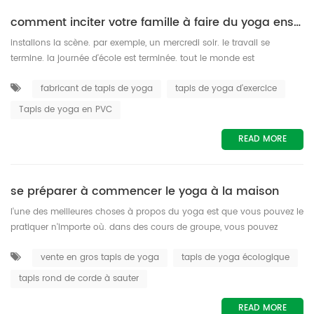
comment inciter votre famille à faire du yoga ensemble
installons la scène. par exemple, un mercredi soir. le travail se
termine. la journée d'école est terminée. tout le monde est
tranquillement occupé, peut-être lire un livre, faire une collation ,
fabricant de tapis de yoga
tapis de yoga d'exercice
commencer un repas, ou jouer à un jeu. personne ne semble avoir
besoin de vous, alors c'est maintenant le moment que vous
Tapis de yoga en PVC
attendiez' : il est temps de dérouler votre tapis de yoga et de
commencer une prat...
READ MORE
se préparer à commencer le yoga à la maison
l'une des meilleures choses à propos du yoga est que vous pouvez le
pratiquer n'importe où. dans des cours de groupe, vous pouvez
bénéficier des conseils et des commentaires de l'enseignant, ainsi
vente en gros tapis de yoga
tapis de yoga écologique
que d'un sens de la communauté, mais ces cours peuvent coûter
plus cher et ne correspond pas toujours à votre emploi du temps.
tapis rond de corde à sauter
vous pouvez toujours faire du yoga à la maison à un prix plus
abordable. cep...
READ MORE