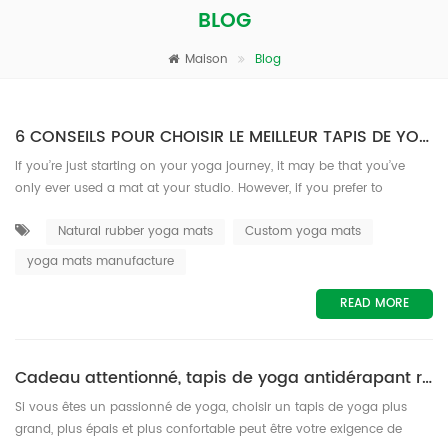
BLOG
Maison
Blog
6 CONSEILS POUR CHOISIR LE MEILLEUR TAPIS DE YOGA POUR DÉBUTANT
If you’re just starting on your yoga journey, it may be that you’ve
only ever used a mat at your studio. However, if you prefer to
practice your yoga at home or feel that you need your own yoga
Natural rubber yoga mats
Custom yoga mats
equipment especially in light of Covid-19 considerations, you need to
choose your mat carefully. There are so many different options out
yoga mats manufacture
there from natural rubber yoga mats to cheaper TPE yoga mats that
it ...
READ MORE
Cadeau attentionné, tapis de yoga antidérapant respectueux de l'environnement.
Si vous êtes un passionné de yoga, choisir un tapis de yoga plus
grand, plus épais et plus confortable peut être votre exigence de