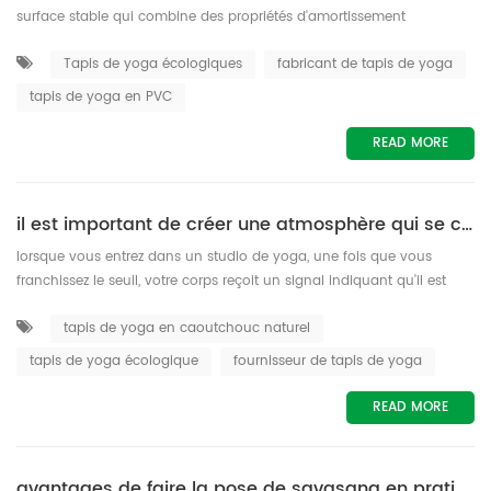
surface stable qui combine des propriétés d'amortissement
(protégeant les articulations) avec suffisamment d'adhérence et de
Tapis de yoga écologiques
fabricant de tapis de yoga
traction pour que vous ne glissiez pas et ne tombiez pas partout.
Vous constaterez peut-être que selon le type de yoga que vous
tapis de yoga en PVC
pratiquez, les qualités que vous recherchez dans un tapis peuvent
varier légè...
READ MORE
il est important de créer une atmosphère qui se connecte avec le yoga
lorsque vous entrez dans un studio de yoga, une fois que vous
franchissez le seuil, votre corps reçoit un signal indiquant qu'il est
temps de décompresser. vous respirez profondément et commencez
tapis de yoga en caoutchouc naturel
à vous détendre pendant que l'espace apaise vos sens et calme
votre esprit . si vous manquez cette sensation lorsque vous faites du
tapis de yoga écologique
fournisseur de tapis de yoga
yoga à la maison, voici quelques moyens économiques d'apporter
l'ambianc...
READ MORE
avantages de faire la pose de savasana en pratiquant le yoga