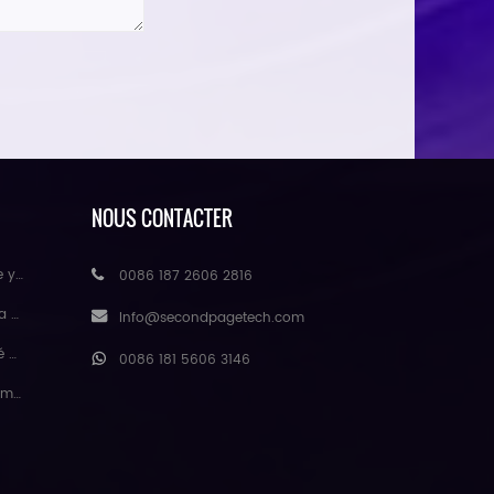
NOUS CONTACTER
rapant
0086 187 2606 2816
eurs
Info@secondpagetech.com
urel
0086 181 5606 3146
gmei