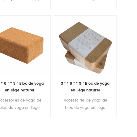
l'environnement
écologique
en gros s / briques
personnalisé Accessoires
de yoga écologiques
' * 6 '' * 9 '' Bloc de yoga
3 '' * 6 '' * 9 '' Bloc de yoga
en liège naturel
en liège naturel
ntidérapant avec logo
écologique avec logo
ccessoires de yoga de
Accessoires de yoga de
personnalisé
personnalisé
bloc de yoga en liège
bloc de yoga en liège
antidérapant
naturel avec logo
naturel avec logo
personnalisé
personnalisé