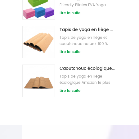
Friendly Pilates EVA Yoga
Block s/Bricks
Lire la suite
Tapis de yoga en liège de marque privée OEM avec un design personnalisé
Tapis de yoga en liège et
caoutchouc naturel 100 %
écologique
Lire la suite
Caoutchouc écologique/fitness/tapis de yoga en liège personnalisé/tapis d'exercice en liège
Tapis de yoga en liège
écologique Amazon le plus
vendu
Lire la suite