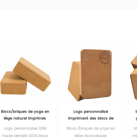
Blocs/briques de yoga en
Logo personnalisé
liège naturel imprimés
imprimant des blocs de
sous étiquette privée
yoga en liège écologiques
Logo personnalisé OEM
Blocs /briques de yoga en
b
d'approvisionnement
pour l'entraînement
haute densité 100% blocs
liège écologiques
ma