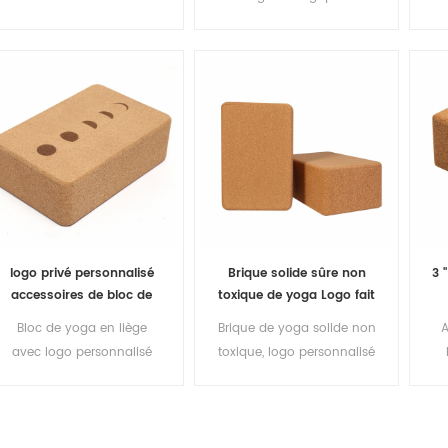
d'usine
physique
de yoga en liège pour
imprimés sur mesure sous
l'exercice
étiquette privée
logo privé personnalisé
Brique solide sûre non
3 '
accessoires de bloc de
toxique de yoga Logo fait
yoga en liège écologique
sur commande Bloc de
a
Bloc de yoga en liège
Brique de yoga solide non
A
yoga antidérapant
yoga de liège d'Eco qui
avec logo personnalisé
toxique, logo personnalisé
respecte l'environnement
Accessoires de yoga
antidérapant
écologiques