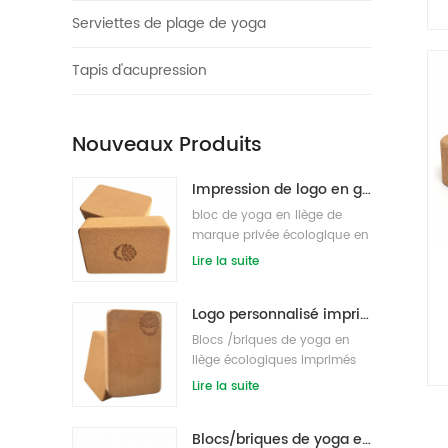
Serviettes de plage de yoga
Tapis d'acupression
Nouveaux Produits
Impression de logo en gros blocs/briques de yoga en liège naturel respectueux de l'environnement
bloc de yoga en liège de
marque privée écologique en
gros s / briques
Lire la suite
Logo personnalisé imprimant des blocs de yoga en liège écologiques pour l'entraînement physique
Blocs /briques de yoga en
liège écologiques imprimés
sur mesure sous étiquette
Lire la suite
privée
Blocs/briques de yoga en liège naturel imprimés sous étiquette privée d'approvisionnement d'usine