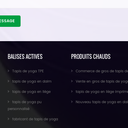
MESSAGE
BALISES ACTIVES
PRODUITS CHAUDS
Tapis de yoga TPE
Commerce de gros de tapis de yoga en liège pour exercice écologique anti-dé
tapis de yoga en daim
Vente en gros de tapis de yoga en caoutchouc naturel suédé pour les importat
tapis de yoga en liège
tapis de yoga en liège imprimé personnalisé antidérapant en caoutchouc nat
tapis de yoga pu
Nouveau tapis de yoga en daim personnalisé de Baishen
personnalisé
fabricant de tapis de yoga