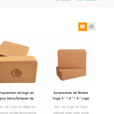
Impression de logo en
Accessoires de fitness
gros blocs/briques de
Yoga 3 '' * 6 '' * 9 '' Logo
yoga en liège naturel
privé personnalisé Bloc
loc de yoga en liège de
Bloc de yoga en liège
respectueux de
de yoga en liège naturel
rque privée écologique
naturel avec logo privé