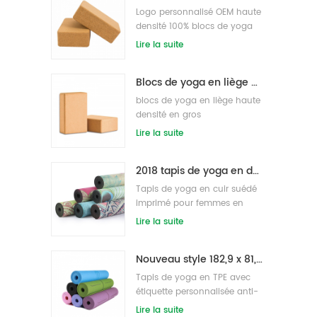
Logo personnalisé OEM haute
densité 100% blocs de yoga
en liège pour l'exercice
Lire la suite
Blocs de yoga en liège naturel 4 x 6 x 9 pouces briques naturelles antidérapantes en gros
blocs de yoga en liège haute
densité en gros
Lire la suite
2018 tapis de yoga en daim imprimés personnalisés en caoutchouc naturel de mode en gros
Tapis de yoga en cuir suédé
imprimé pour femmes en
caoutchouc naturel
Lire la suite
respectueux de
l'environnement
Nouveau style 182,9 x 81,3 cm non toxique, sans latex, sans PVC - Tapis de yoga 100 % TPE.
Tapis de yoga en TPE avec
étiquette personnalisée anti-
dérapante haute densité en
Lire la suite