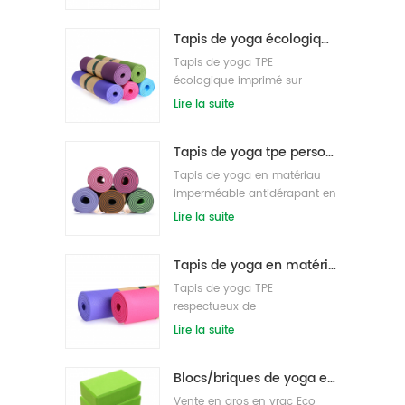
gros
Tapis de yoga écologique breveté non toxique en gros TPE en provenance de Chine
Tapis de yoga TPE
écologique imprimé sur
mesure
Lire la suite
Tapis de yoga tpe personnalisé de haute qualité de vente chaude de Chine
Tapis de yoga en matériau
imperméable antidérapant en
tpe écologique en gros
Lire la suite
Tapis de yoga en matériau imperméable antidérapant TPE écologique en gros
Tapis de yoga TPE
respectueux de
l'environnement de marque
Lire la suite
privée personnalisée
Blocs/briques de yoga en mousse EVA naturelle avec logo personnalisé en gros de nouveau style
Vente en gros en vrac Eco