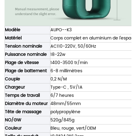
Modèle
AUPO--K3
Matériel
Corps complet en aluminium de l'espac
Tension nominale
AC110-220V, 50/60Hz
Puissance nominale
18-22w
Plage de vitesse
1400-3500 tr/min
Plage de battement
6-8 millimètres
Couple
0,2 N/M
Chargeur
Type-C
,
5V/1A
Temps de travail
6/7 heures
Diamètre du moteur
48mm/55mm
Tête de massage
polypropylène
NO/GW
520g/845g
Couleur
Bleu, rouge, vert/OEM