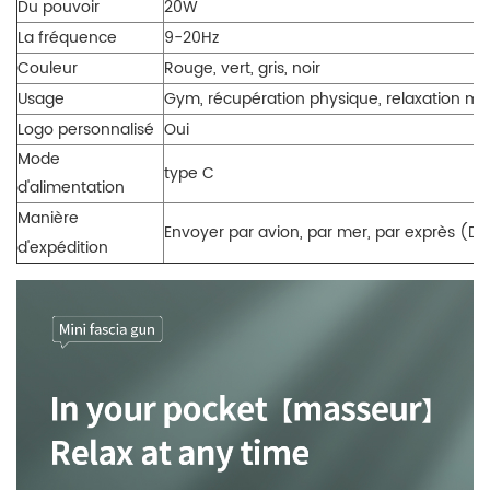
Du pouvoir
20W
La fréquence
9-20Hz
Couleur
Rouge, vert, gris, noir
Usage
Gym, récupération physique, relaxation musc
Logo personnalisé
Oui
Mode
type C
d'alimentation
Manière
Envoyer par avion, par mer, par exprès (DHL,
d'expédition