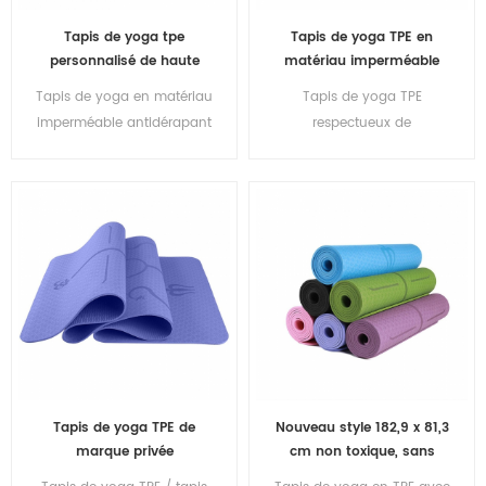
Tapis de yoga tpe
Tapis de yoga TPE en
personnalisé de haute
matériau imperméable
qualité de vente chaude
antidérapant écologique
Tapis de yoga en matériau
Tapis de yoga TPE
de Chine
en gros
imperméable antidérapant
respectueux de
en tpe écologique en gros
l'environnement de
marque privée de service
OEM
Tapis de yoga TPE de
Nouveau style 182,9 x 81,3
marque privée
cm non toxique, sans
d'impression
latex, sans PVC - Tapis de