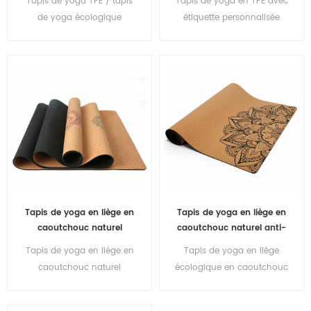
Tapis de yoga TPE / tapis
Tapis de yoga en TPE avec
personnalisée
yoga 100 % TPE.
de yoga écologique
étiquette personnalisée
antidérapante en gros
anti-dérapante haute
écologique
densité en gros
Tapis de yoga en liège en
Tapis de yoga en liège en
caoutchouc naturel
caoutchouc naturel anti-
d'épaisseur de logo
dérapant durable
Tapis de yoga en liège en
Tapis de yoga en liège
personnalisé en gros
respectueux de
caoutchouc naturel
écologique en caoutchouc
l'environnement
d'épaisseur de logo
naturel antidérapant
personnalisé en gros