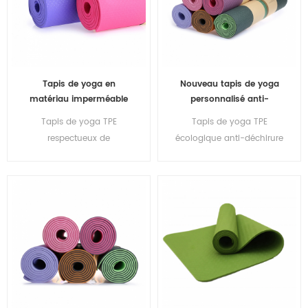
Tapis de yoga en
Nouveau tapis de yoga
matériau imperméable
personnalisé anti-
antidérapant TPE
dérapant en TPE
Tapis de yoga TPE
Tapis de yoga TPE
écologique en gros
respectueux de
respectueux de
écologique anti-déchirure
l'environnement
l'environnement de
de nouvelle arrivée
marque privée
personnalisée