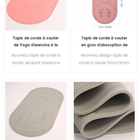
Tapis de corde à sauter
Tapis de corde à sauter
de Yoga d'exercice à la
en gros d'absorption de
maison antidérapant en
choc d'isolation phonique
Nouveau tapis de corde à
Nouveau design tapis de
gros tapis de saut ovale
de forme physique d'Eco
sauter de sport d'exercice
corde à sauter 8mm/6mm
de TPE de 8mm
TPE de 140CM
de conception 8mm/6mm
tapis de saut ovale tapis
tapis de saut ovale tapis
de yoga TPE
de yoga TPE