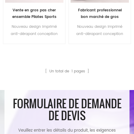
Vente en gros pas cher
Fabricant professionnel
ensemble Pilates Sports
bon marché de gros
Gym équipement planche
Personnaliser Logo TPE
Nouveau design imprimé
Nouveau design imprimé
Eco TPE coussin saut
Jump Fitness Yoga Mat
anti-dérapant conception
anti-dérapant conception
Fitness Yoga tapis
Set
personnalisée exercice de
personnalisée Fitness
ensemble
remise en forme Tpe yoga
exercice TPE Yoga tapis de
corde à sauter tapis
corde à sauter
ensemble écologique
[ Un total de
1
pages ]
FORMULAIRE DE DEMANDE
DE DEVIS
Veuillez entrer les détails du produit, les exigences