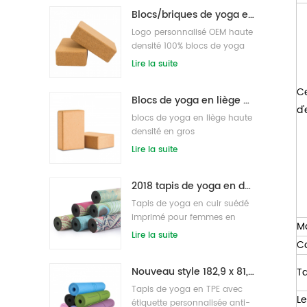
Blocs/briques de yoga en liège naturel imprimés sous étiquette privée d'approvisionnement d'usine
Logo personnalisé OEM haute
densité 100% blocs de yoga
en liège pour l'exercice
Lire la suite
Ce
Blocs de yoga en liège naturel 4 x 6 x 9 pouces briques naturelles antidérapantes en gros
d'
blocs de yoga en liège haute
densité en gros
Lire la suite
2018 tapis de yoga en daim imprimés personnalisés en caoutchouc naturel de mode en gros
Tapis de yoga en cuir suédé
imprimé pour femmes en
Ma
caoutchouc naturel
Lire la suite
C
respectueux de
l'environnement
Nouveau style 182,9 x 81,3 cm non toxique, sans latex, sans PVC - Tapis de yoga 100 % TPE.
Ta
Tapis de yoga en TPE avec
Le
étiquette personnalisée anti-