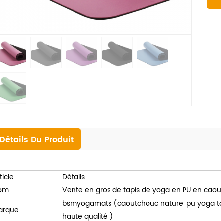
Détails Du Produit
ticle
Détails
om
Vente en gros de tapis de yoga en PU en caout
bsmyogamats
(caoutchouc naturel
pu
yoga
t
arque
haute qualité
)