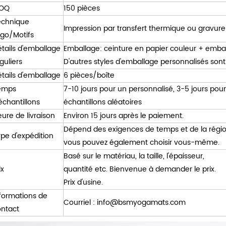
OQ
150 pièces
echnique
Impression par transfert thermique ou gravure
go/Motifs
tails d'emballage
Emballage: ceinture en papier couleur + embal
guliers
D'autres styles d'emballage personnalisés son
tails d'emballage
6 pièces/boîte
emps
7-10 jours pour un personnalisé, 3-5 jours pou
échantillons
échantillons aléatoires
ure de livraison
Environ 15 jours après le paiement.
Dépend des exigences de temps et de la régio
pe d'expédition
vous pouvez également choisir vous-même.
Basé sur le matériau, la taille, l'épaisseur,
ix
quantité etc. Bienvenue à demander le prix.
Prix ​​d'usine.
formations de
Courriel :
info@bsmyogamats.com
ontact