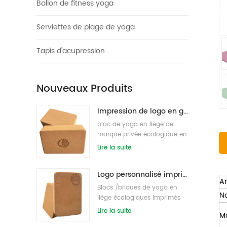
Ballon de fitness yoga
Serviettes de plage de yoga
Tapis d'acupression
Nouveaux Produits
Impression de logo en gros blocs/briques de yoga en liège naturel respectueux de l'environnement
bloc de yoga en liège de
marque privée écologique en
gros s / briques
Lire la suite
Logo personnalisé imprimant des blocs de yoga en liège écologiques pour l'entraînement physique
Ar
Blocs /briques de yoga en
N
liège écologiques imprimés
sur mesure sous étiquette
Lire la suite
M
privée