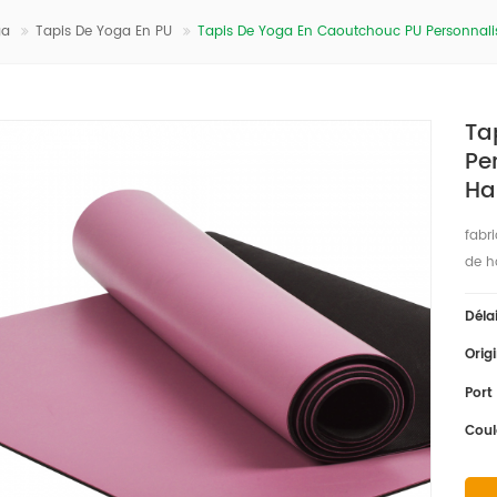
ga
Tapis De Yoga En PU
Tapis De Yoga En Caoutchouc PU Personnali
Ta
Pe
Ha
fabr
de h
Déla
Orig
Port
Coul