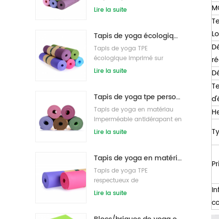
dérapante haute densité en
M
Lire la suite
gros
T
Lo
Tapis de yoga écologique breveté non toxique en gros TPE en provenance de Chine
Dé
Tapis de yoga TPE
écologique imprimé sur
ré
mesure
Lire la suite
Dé
T
Tapis de yoga tpe personnalisé de haute qualité de vente chaude de Chine
d'
Tapis de yoga en matériau
He
imperméable antidérapant en
tpe écologique en gros
Ty
Lire la suite
Tapis de yoga en matériau imperméable antidérapant TPE écologique en gros
Pr
Tapis de yoga TPE
respectueux de
In
l'environnement de marque
Lire la suite
privée personnalisée
c