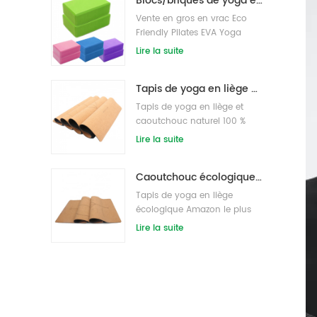
Blocs/briques de yoga en mousse EVA naturelle avec logo personnalisé en gros de nouveau style
Vente en gros en vrac Eco
Friendly Pilates EVA Yoga
Block s/Bricks
Lire la suite
Tapis de yoga en liège de marque privée OEM avec un design personnalisé
Tapis de yoga en liège et
caoutchouc naturel 100 %
écologique
Lire la suite
Caoutchouc écologique/fitness/tapis de yoga en liège personnalisé/tapis d'exercice en liège
Tapis de yoga en liège
écologique Amazon le plus
vendu
Lire la suite