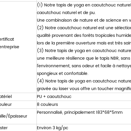
(1) Notre tapis de yoga en caoutchouc nature
caoutchouc naturel et de pu.
Une combinaison de nature et de science en v
(2) Notre caoutchouc naturel est une sélecti
qualité provenant des forêts tropicales humid
rtificat
lors de la première ouverture mais est très sain
entreprise
(3) Notre tapis de yoga en caoutchouc naturel
une meilleure résilience que le tapis NBR, san
l'environnement, sans odeur et facile à nettoy
spongieux et confortable.
(4) Notre tapis de yoga en caoutchouc naturel
gravée au laser vous offre un toucher magnifiq
tériel
PU + caoutchouc
ouleur
8 couleurs
Personnalisé, principalement 183*68*5mm
ille/Épaisseur
ster
Environ 3 kg/pc