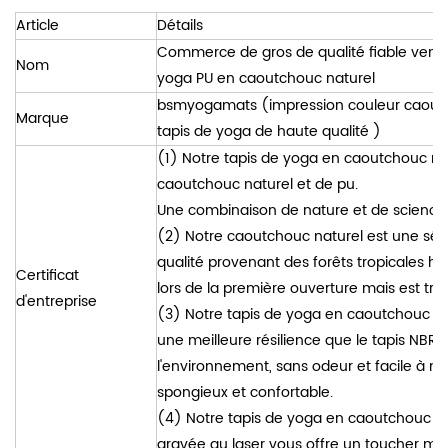
Article
Détails
Commerce de gros de qualité fiable vente
Nom
yoga PU en caoutchouc naturel
bsmyogamats
(impression couleur caout
Marque
tapis de yoga
de haute qualité
)
(1) Notre tapis de yoga en caoutchouc n
caoutchouc naturel et de pu.
Une combinaison de nature et de science 
(2) Notre caoutchouc naturel est une sél
qualité provenant des forêts tropicales h
Certificat
lors de la première ouverture mais est très
d'entreprise
(3) Notre tapis de yoga en caoutchouc na
une meilleure résilience que le tapis NBR
l'environnement, sans odeur et facile à n
spongieux et confortable.
(4) Notre tapis de yoga en caoutchouc na
gravée au laser vous offre un toucher mag