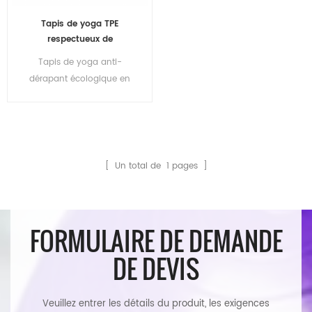
Tapis de yoga TPE
respectueux de
l'environnement anti-
Tapis de yoga anti-
dérapant de marque
dérapant écologique en
privée en gros
gros
[ Un total de
1
pages ]
FORMULAIRE DE DEMANDE
DE DEVIS
Veuillez entrer les détails du produit, les exigences