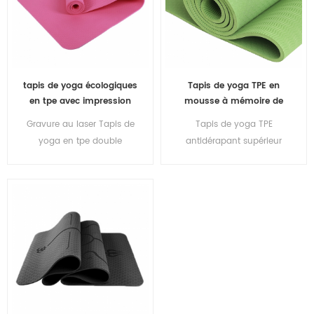
tapis de yoga écologiques
Tapis de yoga TPE en
en tpe avec impression
mousse à mémoire de
classique personnalisée
forme durable et léger à
Gravure au laser Tapis de
Tapis de yoga TPE
haute densité
yoga en tpe double
antidérapant supérieur
couche écologique de 6
écologique en gros d'usine
mm